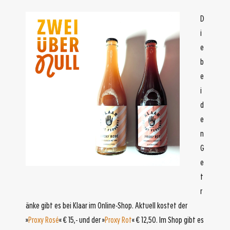
D
i
e
b
e
i
d
e
n
G
e
t
r
änke gibt es bei Klaar im Online-Shop. Aktuell kostet der
»
Proxy Rosé
« € 15,- und der »
Proxy Rot
« € 12,50. Im Shop gibt es